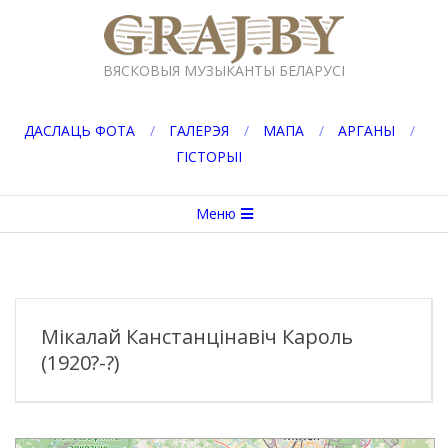
Перейти
к
GRAJ.BY
содержимому
ВЯСКОВЫЯ МУЗЫКАНТЫ БЕЛАРУСІ
ДАСЛАЦЬ ФОТА
ГАЛЕРЭЯ
МАПА
АРГАНЫ
ГІСТОРЫІ
Вторичное
Меню
меню
навигации
Мікалай Канстанцінавіч Кароль
(1920?-?)