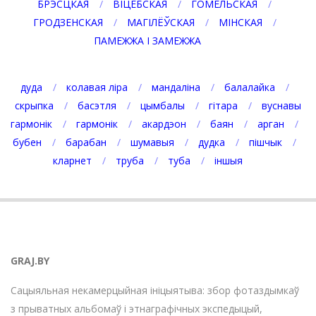
БРЭСЦКАЯ
ВІЦЕБСКАЯ
ГОМЕЛЬСКАЯ
ГРОДЗЕНСКАЯ
МАГІЛЁЎСКАЯ
МІНСКАЯ
ПАМЕЖЖА І ЗАМЕЖЖА
дуда
колавая ліра
мандаліна
балалайка
скрыпка
басэтля
цымбалы
гітара
вуснавы
гармонік
гармонік
акардэон
баян
арган
бубен
барабан
шумавыя
дудка
пішчык
кларнет
труба
туба
іншыя
GRAJ.BY
Сацыяльная некамерцыйная ініцыятыва: збор фотаздымкаў
з прыватных альбомаў і этнаграфічных экспедыцый,