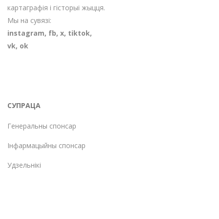
картаграфія і гісторыі жыцця.
Мы на сувязі:
instagram
,
fb
,
х
,
tiktok
,
vk
,
ok
СУПРАЦА
Генеральны спонсар
Інфармацыйны спонсар
Удзельнікі