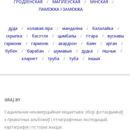
ГРОДЗЕНСКАЯ
МАГІЛЁЎСКАЯ
МІНСКАЯ
ПАМЕЖЖА І ЗАМЕЖЖА
дуда
колавая ліра
мандаліна
балалайка
скрыпка
басэтля
цымбалы
гітара
вуснавы
гармонік
гармонік
акардэон
баян
арган
бубен
барабан
шумавыя
дудка
пішчык
кларнет
труба
туба
іншыя
GRAJ.BY
Сацыяльная некамерцыйная ініцыятыва: збор фотаздымкаў
з прыватных альбомаў і этнаграфічных экспедыцый,
картаграфія і гісторыі жыцця.