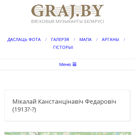
Перейти
к
GRAJ.BY
содержимому
ВЯСКОВЫЯ МУЗЫКАНТЫ БЕЛАРУСІ
ДАСЛАЦЬ ФОТА
ГАЛЕРЭЯ
МАПА
АРГАНЫ
ГІСТОРЫІ
Вторичное
Меню
меню
навигации
Мікалай Канстанцінавіч Федаровіч
(1913?-?)