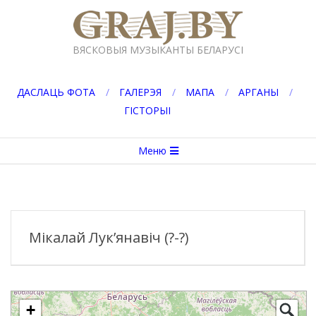
Перейти
к
GRAJ.BY
содержимому
ВЯСКОВЫЯ МУЗЫКАНТЫ БЕЛАРУСІ
ДАСЛАЦЬ ФОТА
ГАЛЕРЭЯ
МАПА
АРГАНЫ
ГІСТОРЫІ
Вторичное
Меню
меню
навигации
Мікалай Лук’янавіч (?-?)
+