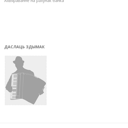
Ахвяраванне на рахунак банка
ДАСЛАЦЬ ЗДЫМАК