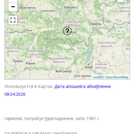
−
Leaflet
|
OpenStreetMap
Используется в Картах:
Дата апошняга абнаўлення
08.04.2026
гармонік, патрабуе ўдакладнення, запіс 1981 г.
ПАДЗЯЛІСЯ З СЯБРАМІ І ЗНАЁМЫМІ