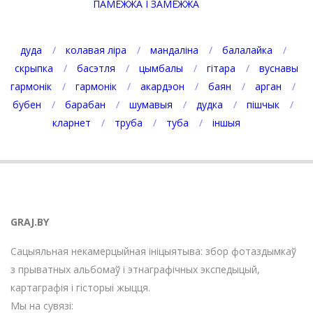
ПАМЕЖЖА І ЗАМЕЖЖА
дуда
колавая ліра
мандаліна
балалайка
скрыпка
басэтля
цымбалы
гітара
вуснавы
гармонік
гармонік
акардэон
баян
арган
бубен
барабан
шумавыя
дудка
пішчык
кларнет
труба
туба
іншыя
GRAJ.BY
Сацыяльная некамерцыйная ініцыятыва: збор фотаздымкаў
з прыватных альбомаў і этнаграфічных экспедыцый,
картаграфія і гісторыі жыцця.
Мы на сувязі: