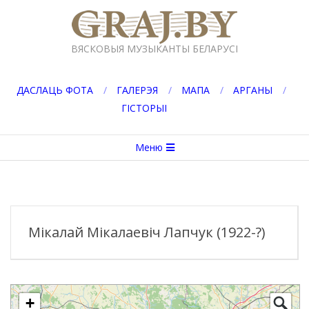
Перейти
к
GRAJ.BY
содержимому
ВЯСКОВЫЯ МУЗЫКАНТЫ БЕЛАРУСІ
ДАСЛАЦЬ ФОТА
ГАЛЕРЭЯ
МАПА
АРГАНЫ
ГІСТОРЫІ
Вторичное
Меню
меню
навигации
Мікалай Мікалаевіч Лапчук (1922-?)
+