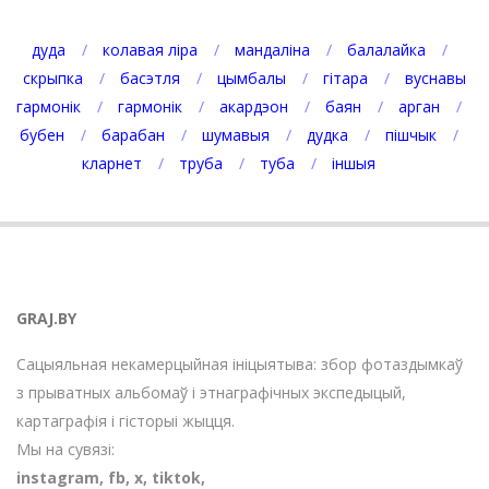
дуда
колавая ліра
мандаліна
балалайка
скрыпка
басэтля
цымбалы
гітара
вуснавы
гармонік
гармонік
акардэон
баян
арган
бубен
барабан
шумавыя
дудка
пішчык
кларнет
труба
туба
іншыя
GRAJ.BY
Сацыяльная некамерцыйная ініцыятыва: збор фотаздымкаў
з прыватных альбомаў і этнаграфічных экспедыцый,
картаграфія і гісторыі жыцця.
Мы на сувязі:
instagram
,
fb
,
х
,
tiktok
,