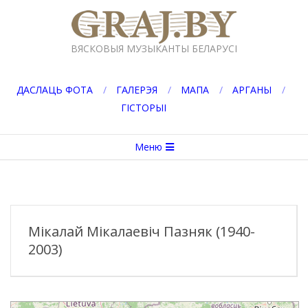
Перейти
к
GRAJ.BY
содержимому
ВЯСКОВЫЯ МУЗЫКАНТЫ БЕЛАРУСІ
ДАСЛАЦЬ ФОТА
ГАЛЕРЭЯ
МАПА
АРГАНЫ
ГІСТОРЫІ
Вторичное
Меню
меню
навигации
Мікалай Мікалаевіч Пазняк (1940-
2003)