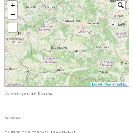
+
−
Leaflet
|
OpenStreetMap
Используется в Картах:
барабан
ПАДЗЯЛІСЯ З СЯБРАМІ І ЗНАЁМЫМІ