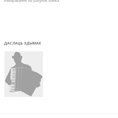
Ахвяраванне на рахунак банка
ДАСЛАЦЬ ЗДЫМАК