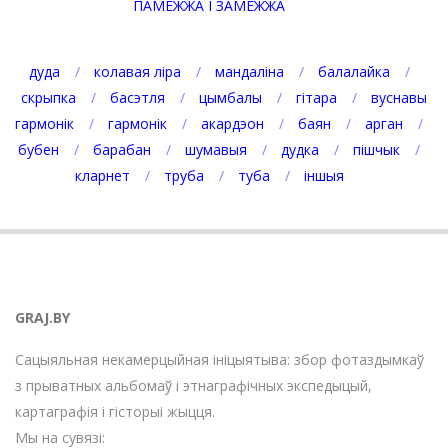
ПАМЕЖЖА І ЗАМЕЖЖА
дуда
колавая ліра
мандаліна
балалайка
скрыпка
басэтля
цымбалы
гітара
вуснавы
гармонік
гармонік
акардэон
баян
арган
бубен
барабан
шумавыя
дудка
пішчык
кларнет
труба
туба
іншыя
GRAJ.BY
Сацыяльная некамерцыйная ініцыятыва: збор фотаздымкаў
з прыватных альбомаў і этнаграфічных экспедыцый,
картаграфія і гісторыі жыцця.
Мы на сувязі: