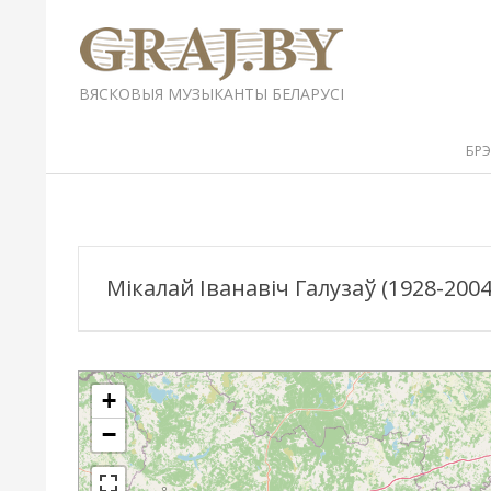
Перейти
к
содержимому
GRAJ.BY
ВЯСКОВЫЯ МУЗЫКАНТЫ БЕЛАРУСІ
Вторичное
БР
меню
навигации
Мікалай Іванавіч Галузаў (1928-2004
+
−