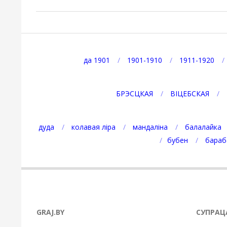
2021-
10-
31
да 1901
1901-1910
1911-1920
БРЭСЦКАЯ
ВІЦЕБСКАЯ
дуда
колавая ліра
мандаліна
балалайка
бубен
бараб
GRAJ.BY
СУПРАЦ