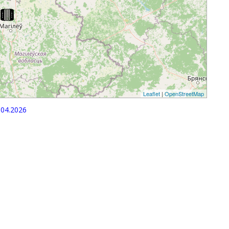
Leaflet
|
OpenStreetMap
04.2026
p
egram