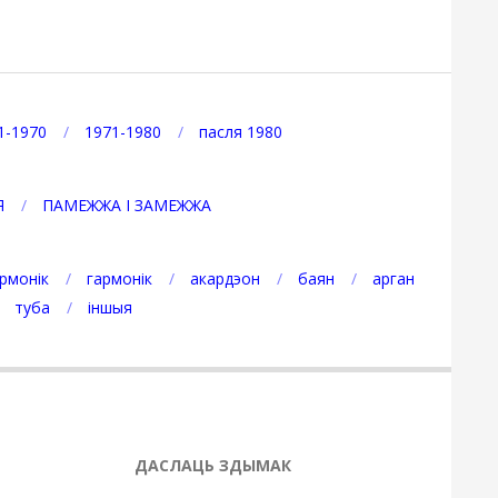
1-1970
1971-1980
пасля 1980
Я
ПАМЕЖЖА І ЗАМЕЖЖА
рмонік
гармонік
акардэон
баян
арган
туба
іншыя
ДАСЛАЦЬ ЗДЫМАК