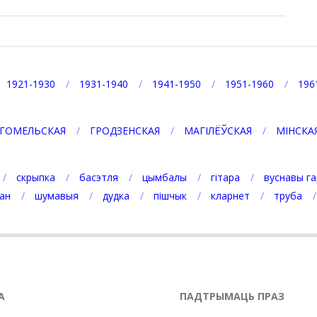
1921-1930
1931-1940
1941-1950
1951-1960
196
ГОМЕЛЬСКАЯ
ГРОДЗЕНСКАЯ
МАГІЛЁЎСКАЯ
МІНСКА
скрыпка
басэтля
цымбалы
гітара
вуснавы га
ан
шумавыя
дудка
пішчык
кларнет
труба
А
ПАДТРЫМАЦЬ ПРАЗ