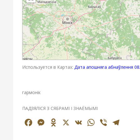
Используется в Картах:
Дата апошняга абнаўлення 08.
гармонік
ПАДЗЯЛІСЯ З СЯБРАМІ І ЗНАЁМЫМІ
Facebook
Messenger
Odnoklassniki
X
VK
WhatsAp
Viber
Tel