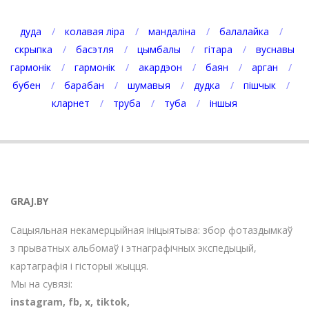
дуда
колавая ліра
мандаліна
балалайка
скрыпка
басэтля
цымбалы
гітара
вуснавы
гармонік
гармонік
акардэон
баян
арган
бубен
барабан
шумавыя
дудка
пішчык
кларнет
труба
туба
іншыя
GRAJ.BY
Сацыяльная некамерцыйная ініцыятыва: збор фотаздымкаў
з прыватных альбомаў і этнаграфічных экспедыцый,
картаграфія і гісторыі жыцця.
Мы на сувязі:
instagram
,
fb
,
х
,
tiktok
,