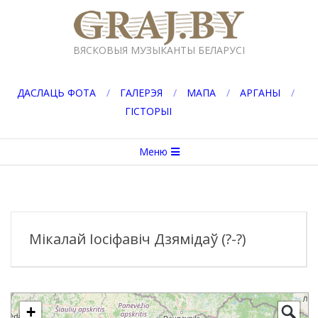
Перейти
к
GRAJ.BY
содержимому
ВЯСКОВЫЯ МУЗЫКАНТЫ БЕЛАРУСІ
ДАСЛАЦЬ ФОТА
ГАЛЕРЭЯ
МАПА
АРГАНЫ
ГІСТОРЫІ
Вторичное
Меню
меню
навигации
Мікалай Іосіфавіч Дзямідаў (?-?)
+