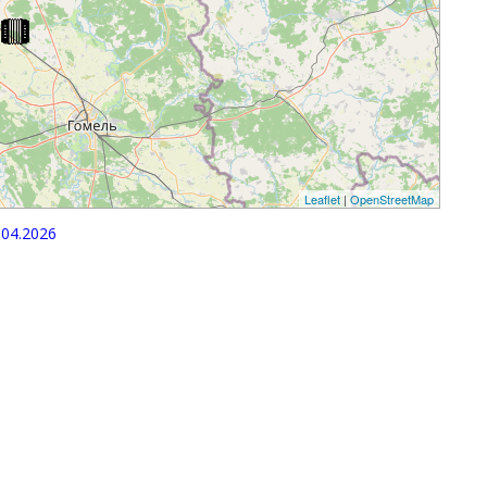
Leaflet
|
OpenStreetMap
04.2026
p
egram