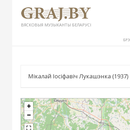
Перейти
к
содержимому
GRAJ.BY
ВЯСКОВЫЯ МУЗЫКАНТЫ БЕЛАРУСІ
Вторичное
БР
меню
навигации
Мікалай Іосіфавіч Лукашэнка (1937)
+
−