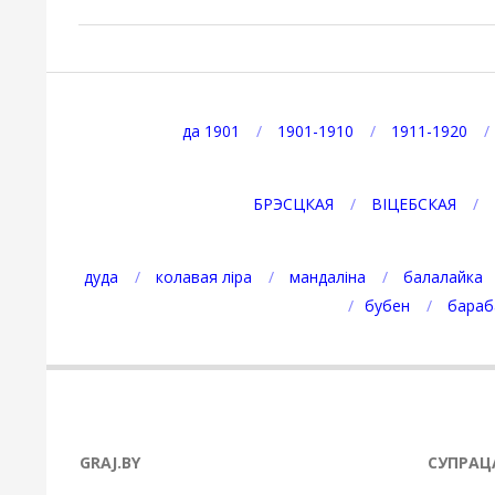
2025-
09-
22
да 1901
1901-1910
1911-1920
БРЭСЦКАЯ
ВІЦЕБСКАЯ
дуда
колавая ліра
мандаліна
балалайка
бубен
бараб
GRAJ.BY
СУПРАЦ