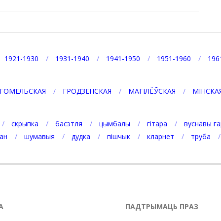
1921-1930
1931-1940
1941-1950
1951-1960
196
ГОМЕЛЬСКАЯ
ГРОДЗЕНСКАЯ
МАГІЛЁЎСКАЯ
МІНСКА
скрыпка
басэтля
цымбалы
гітара
вуснавы га
ан
шумавыя
дудка
пішчык
кларнет
труба
А
ПАДТРЫМАЦЬ ПРАЗ