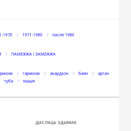
1-1970
1971-1980
пасля 1980
Я
ПАМЕЖЖА І ЗАМЕЖЖА
рмонік
гармонік
акардэон
баян
арган
туба
іншыя
ДАСЛАЦЬ ЗДЫМАК