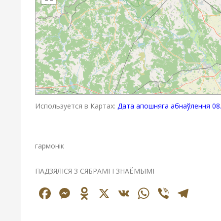
Используется в Картах:
Дата апошняга абнаўлення 08.
гармонік
ПАДЗЯЛІСЯ З СЯБРАМІ І ЗНАЁМЫМІ
Facebook
Messenger
Odnoklassniki
X
VK
WhatsAp
Viber
Tel