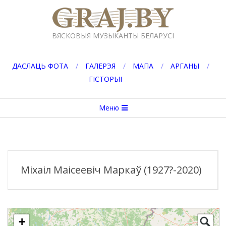
Перейти
к
GRAJ.BY
содержимому
ВЯСКОВЫЯ МУЗЫКАНТЫ БЕЛАРУСІ
ДАСЛАЦЬ ФОТА
ГАЛЕРЭЯ
МАПА
АРГАНЫ
ГІСТОРЫІ
Вторичное
Меню
меню
навигации
Міхаіл Маісеевіч Маркаў (1927?-2020)
+