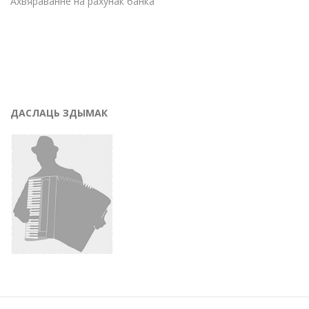
Ахвяраванне на рахунак банка
ДАСЛАЦЬ ЗДЫМАК