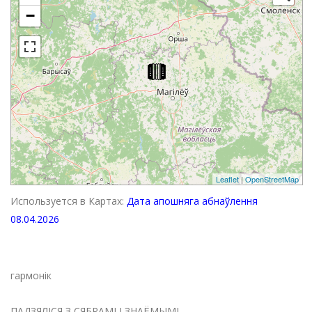
−
Leaflet
|
OpenStreetMap
Используется в Картах:
Дата апошняга абнаўлення
08.04.2026
гармонік
ПАДЗЯЛІСЯ З СЯБРАМІ І ЗНАЁМЫМІ