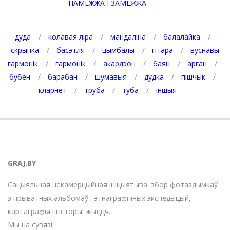
ПАМЕЖЖА І ЗАМЕЖЖА
дуда
колавая ліра
мандаліна
балалайка
скрыпка
басэтля
цымбалы
гітара
вуснавы
гармонік
гармонік
акардэон
баян
арган
бубен
барабан
шумавыя
дудка
пішчык
кларнет
труба
туба
іншыя
GRAJ.BY
Сацыяльная некамерцыйная ініцыятыва: збор фотаздымкаў
з прыватных альбомаў і этнаграфічных экспедыцый,
картаграфія і гісторыі жыцця.
Мы на сувязі: