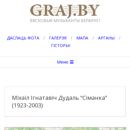
Перейти
к
GRAJ.BY
содержимому
ВЯСКОВЫЯ МУЗЫКАНТЫ БЕЛАРУСІ
ДАСЛАЦЬ ФОТА
ГАЛЕРЭЯ
МАПА
АРГАНЫ
ГІСТОРЫІ
Вторичное
Меню
меню
навигации
Міхаіл Ігнатавіч Дудаль “Сіманка”
(1923-2003)