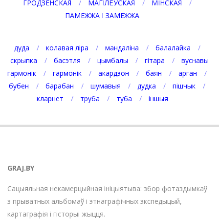
ГРОДЗЕНСКАЯ
МАГІЛЁЎСКАЯ
МІНСКАЯ
ПАМЕЖЖА І ЗАМЕЖЖА
дуда
колавая ліра
мандаліна
балалайка
скрыпка
басэтля
цымбалы
гітара
вуснавы
гармонік
гармонік
акардэон
баян
арган
бубен
барабан
шумавыя
дудка
пішчык
кларнет
труба
туба
іншыя
GRAJ.BY
Сацыяльная некамерцыйная ініцыятыва: збор фотаздымкаў
з прыватных альбомаў і этнаграфічных экспедыцый,
картаграфія і гісторыі жыцця.