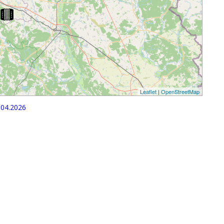
Leaflet
|
OpenStreetMap
04.2026
p
egram