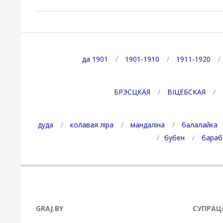
2025-
09-
01
да 1901
1901-1910
1911-1920
БРЭСЦКАЯ
ВІЦЕБСКАЯ
дуда
колавая ліра
мандаліна
балалайка
бубен
бараб
GRAJ.BY
СУПРАЦ