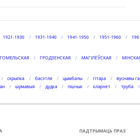
1921-1930
1931-1940
1941-1950
1951-1960
196
ГОМЕЛЬСКАЯ
ГРОДЗЕНСКАЯ
МАГІЛЁЎСКАЯ
МІНСКА
скрыпка
басэтля
цымбалы
гітара
вуснавы га
ан
шумавыя
дудка
пішчык
кларнет
труба
А
ПАДТРЫМАЦЬ ПРАЗ