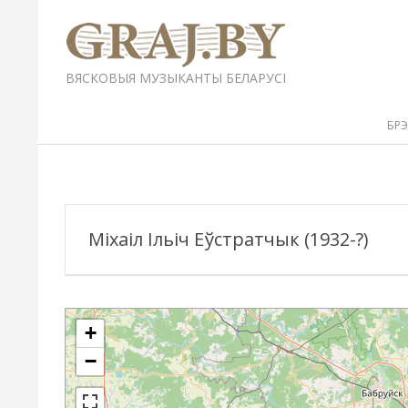
Перейти
к
содержимому
GRAJ.BY
ВЯСКОВЫЯ МУЗЫКАНТЫ БЕЛАРУСІ
Вторичное
БР
меню
навигации
Міхаіл Ільіч Еўстратчык (1932-?)
+
−