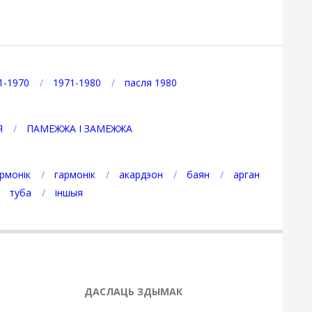
1-1970
1971-1980
пасля 1980
Я
ПАМЕЖЖА І ЗАМЕЖЖА
рмонік
гармонік
акардэон
баян
арган
туба
іншыя
ДАСЛАЦЬ ЗДЫМАК