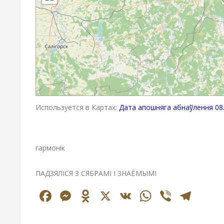
Используется в Картах:
Дата апошняга абнаўлення 08.
гармонік
ПАДЗЯЛІСЯ З СЯБРАМІ І ЗНАЁМЫМІ
Facebook
Messenger
Odnoklassniki
X
VK
WhatsAp
Viber
Tel