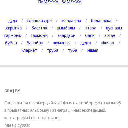
ПАМЕЖЖА І ЗАМЕЖЖА
дуда
колавая ліра
мандаліна
балалайка
скрыпка
басэтля
цымбалы
гітара
вуснавы
гармонік
гармонік
акардэон
баян
арган
бубен
барабан
шумавыя
дудка
пішчык
кларнет
труба
туба
іншыя
GRAJ.BY
Сацыяльная некамерцыйная ініцыятыва: збор фотаздымкаў
з прыватных альбомаў і этнаграфічных экспедыцый,
картаграфія і гісторыі жыцця.
Мы на сувязі: