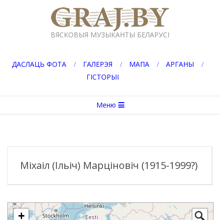
Перейти
к
GRAJ.BY
содержимому
ВЯСКОВЫЯ МУЗЫКАНТЫ БЕЛАРУСІ
ДАСЛАЦЬ ФОТА
ГАЛЕРЭЯ
МАПА
АРГАНЫ
ГІСТОРЫІ
Вторичное
Меню
меню
навигации
Міхаіл (Ільіч) Марціновіч (1915-1999?)
+