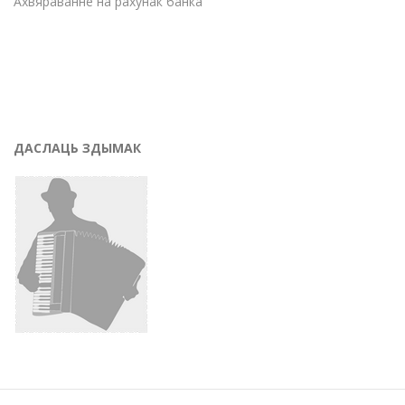
Ахвяраванне на рахунак банка
ДАСЛАЦЬ ЗДЫМАК