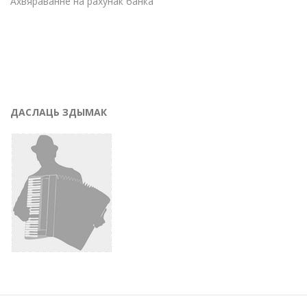
Ахвяраванне на рахунак банка
ДАСЛАЦЬ ЗДЫМАК