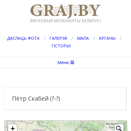
Перейти
к
GRAJ.BY
содержимому
ВЯСКОВЫЯ МУЗЫКАНТЫ БЕЛАРУСІ
ДАСЛАЦЬ ФОТА
ГАЛЕРЭЯ
МАПА
АРГАНЫ
ГІСТОРЫІ
Вторичное
Меню
меню
навигации
Пётр Скабей (?-?)
+