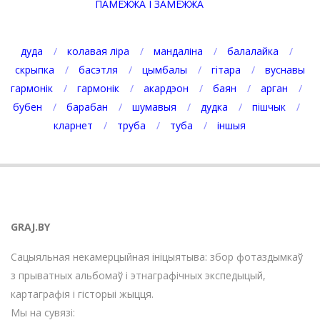
ПАМЕЖЖА І ЗАМЕЖЖА
дуда
колавая ліра
мандаліна
балалайка
скрыпка
басэтля
цымбалы
гітара
вуснавы
гармонік
гармонік
акардэон
баян
арган
бубен
барабан
шумавыя
дудка
пішчык
кларнет
труба
туба
іншыя
GRAJ.BY
Сацыяльная некамерцыйная ініцыятыва: збор фотаздымкаў
з прыватных альбомаў і этнаграфічных экспедыцый,
картаграфія і гісторыі жыцця.
Мы на сувязі: