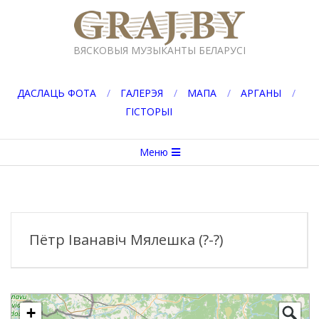
Перейти
к
GRAJ.BY
содержимому
ВЯСКОВЫЯ МУЗЫКАНТЫ БЕЛАРУСІ
ДАСЛАЦЬ ФОТА
ГАЛЕРЭЯ
МАПА
АРГАНЫ
ГІСТОРЫІ
Вторичное
Меню
меню
навигации
Пётр Іванавіч Мялешка (?-?)
+