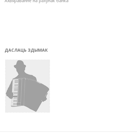
Ахвяраванне на рахунак банка
ДАСЛАЦЬ ЗДЫМАК