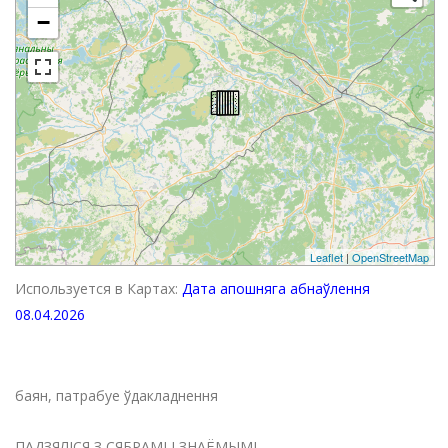
−
Leaflet
|
OpenStreetMap
Используется в Картах:
Дата апошняга абнаўлення
08.04.2026
баян, патрабуе ўдакладнення
ПАДЗЯЛІСЯ З СЯБРАМІ І ЗНАЁМЫМІ