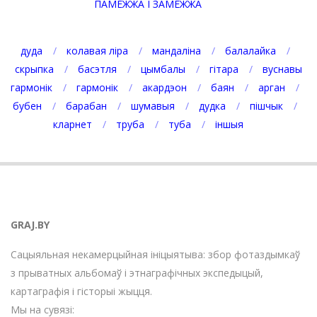
ПАМЕЖЖА І ЗАМЕЖЖА
дуда
колавая ліра
мандаліна
балалайка
скрыпка
басэтля
цымбалы
гітара
вуснавы
гармонік
гармонік
акардэон
баян
арган
бубен
барабан
шумавыя
дудка
пішчык
кларнет
труба
туба
іншыя
GRAJ.BY
Сацыяльная некамерцыйная ініцыятыва: збор фотаздымкаў
з прыватных альбомаў і этнаграфічных экспедыцый,
картаграфія і гісторыі жыцця.
Мы на сувязі: