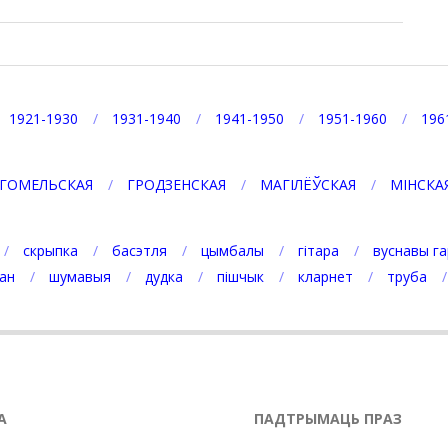
1921-1930
1931-1940
1941-1950
1951-1960
196
ГОМЕЛЬСКАЯ
ГРОДЗЕНСКАЯ
МАГІЛЁЎСКАЯ
МІНСКА
скрыпка
басэтля
цымбалы
гітара
вуснавы га
ан
шумавыя
дудка
пішчык
кларнет
труба
А
ПАДТРЫМАЦЬ ПРАЗ