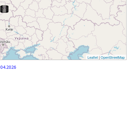
Leaflet
|
OpenStreetMap
04.2026
p
egram