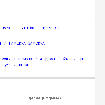
1-1970
1971-1980
пасля 1980
Я
ПАМЕЖЖА І ЗАМЕЖЖА
рмонік
гармонік
акардэон
баян
арган
туба
іншыя
ДАСЛАЦЬ ЗДЫМАК