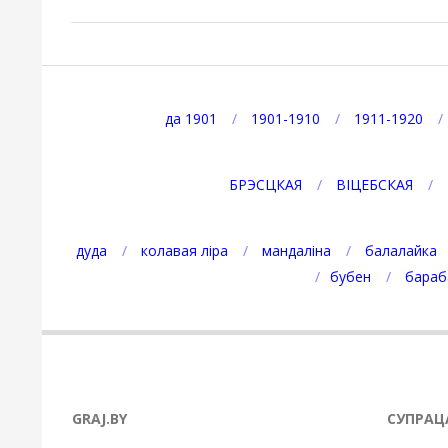
2021-
01-
08
да 1901
1901-1910
1911-1920
БРЭСЦКАЯ
ВІЦЕБСКАЯ
дуда
колавая ліра
мандаліна
балалайка
бубен
бараб
GRAJ.BY
СУПРАЦ