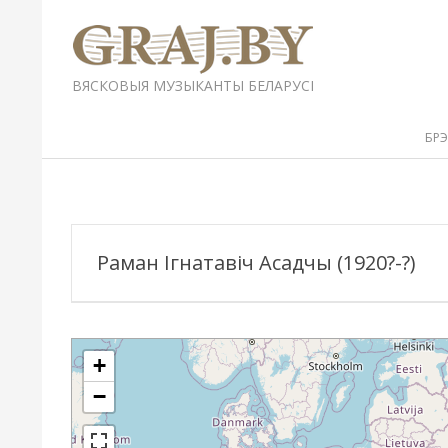
Перейти
к
содержимому
GRAJ.BY
ВЯСКОВЫЯ МУЗЫКАНТЫ БЕЛАРУСІ
Вторичное
БР
меню
навигации
Раман Ігнатавіч Асадчы (1920?-?)
+
−