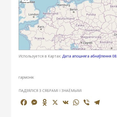
Используется в Картах:
Дата апошняга абнаўлення 08.
гармонік
ПАДЗЯЛІСЯ З СЯБРАМІ І ЗНАЁМЫМІ
Facebook
Messenger
Odnoklassniki
X
VK
WhatsAp
Viber
Tel