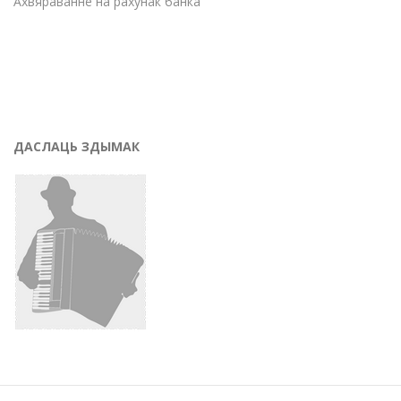
Ахвяраванне на рахунак банка
ДАСЛАЦЬ ЗДЫМАК