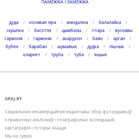
ПАМЕЖЖА І ЗАМЕЖЖА
дуда
колавая ліра
мандаліна
балалайка
скрыпка
басэтля
цымбалы
гітара
вуснавы
гармонік
гармонік
акардэон
баян
арган
бубен
барабан
шумавыя
дудка
пішчык
кларнет
труба
туба
іншыя
GRAJ.BY
Сацыяльная некамерцыйная ініцыятыва: збор фотаздымкаў
з прыватных альбомаў і этнаграфічных экспедыцый,
картаграфія і гісторыі жыцця.
Мы на сувязі: