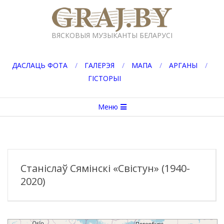
Перейти
к
GRAJ.BY
содержимому
ВЯСКОВЫЯ МУЗЫКАНТЫ БЕЛАРУСІ
ДАСЛАЦЬ ФОТА
ГАЛЕРЭЯ
МАПА
АРГАНЫ
ГІСТОРЫІ
Вторичное
Меню
меню
навигации
Станіслаў Сямінскі «Свістун» (1940-
2020)