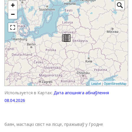
+
−
Leaflet
|
OpenStreetMap
Используется в Картах:
Дата апошняга абнаўлення
08.04.2026
баян, мастацкі свіст на лісце, пражываў у Гродне