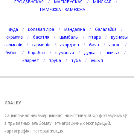
ГРОДЗЕНСКАЯ
МАГІЛЁЎСКАЯ
МІНСКАЯ
ПАМЕЖЖА І ЗАМЕЖЖА
дуда
колавая ліра
мандаліна
балалайка
скрыпка
басэтля
цымбалы
гітара
вуснавы
гармонік
гармонік
акардэон
баян
арган
бубен
барабан
шумавыя
дудка
пішчык
кларнет
труба
туба
іншыя
GRAJ.BY
Сацыяльная некамерцыйная ініцыятыва: збор фотаздымкаў
з прыватных альбомаў і этнаграфічных экспедыцый,
картаграфія і гісторыі жыцця.