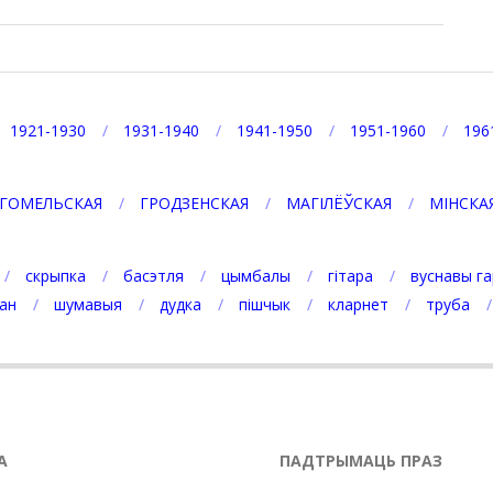
1921-1930
1931-1940
1941-1950
1951-1960
196
ГОМЕЛЬСКАЯ
ГРОДЗЕНСКАЯ
МАГІЛЁЎСКАЯ
МІНСКА
скрыпка
басэтля
цымбалы
гітара
вуснавы га
ан
шумавыя
дудка
пішчык
кларнет
труба
А
ПАДТРЫМАЦЬ ПРАЗ