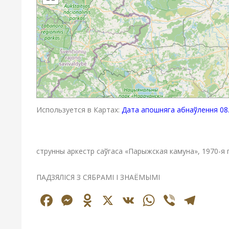
Используется в Картах:
Дата апошняга абнаўлення 08.
струнны аркестр саўгаса «Парыжская камуна», 1970-я г
ПАДЗЯЛІСЯ З СЯБРАМІ І ЗНАЁМЫМІ
Facebook
Messenger
Odnoklassniki
X
VK
WhatsAp
Viber
Tel