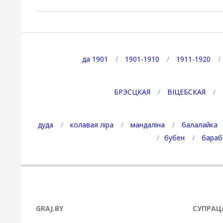
2025-
07-
14
да 1901
1901-1910
1911-1920
БРЭСЦКАЯ
ВІЦЕБСКАЯ
дуда
колавая ліра
мандаліна
балалайка
бубен
бараб
GRAJ.BY
СУПРАЦ