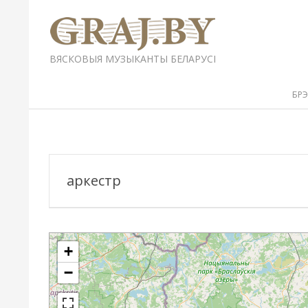
Перейти
к
содержимому
GRAJ.BY
ВЯСКОВЫЯ МУЗЫКАНТЫ БЕЛАРУСІ
Вторичное
БР
меню
навигации
аркестр
+
−