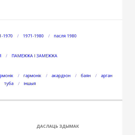
1-1970
1971-1980
пасля 1980
Я
ПАМЕЖЖА І ЗАМЕЖЖА
рмонік
гармонік
акардэон
баян
арган
туба
іншыя
ДАСЛАЦЬ ЗДЫМАК