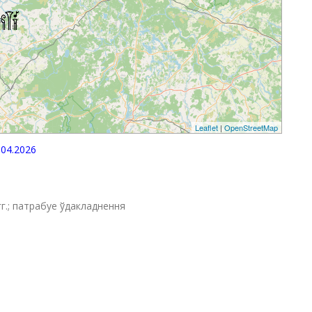
Leaflet
|
OpenStreetMap
04.2026
г.; патрабуе ўдакладнення
p
egram