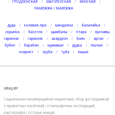
ГРОДЗЕНСКАЯ
МАГІЛЁЎСКАЯ
МІНСКАЯ
ПАМЕЖЖА І ЗАМЕЖЖА
дуда
колавая ліра
мандаліна
балалайка
скрыпка
басэтля
цымбалы
гітара
вуснавы
гармонік
гармонік
акардэон
баян
арган
бубен
барабан
шумавыя
дудка
пішчык
кларнет
труба
туба
іншыя
GRAJ.BY
Сацыяльная некамерцыйная ініцыятыва: збор фотаздымкаў
з прыватных альбомаў і этнаграфічных экспедыцый,
картаграфія і гісторыі жыцця.