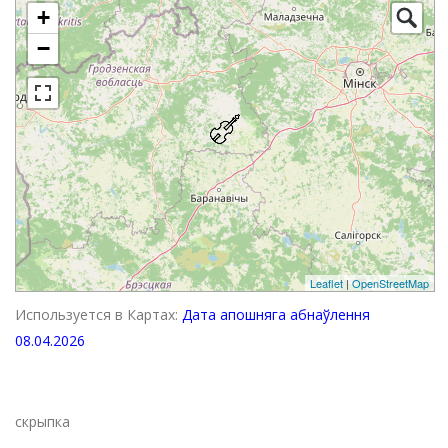
+
−
Leaflet
|
OpenStreetMap
Используется в Картах:
Дата апошняга абнаўлення
08.04.2026
скрыпка