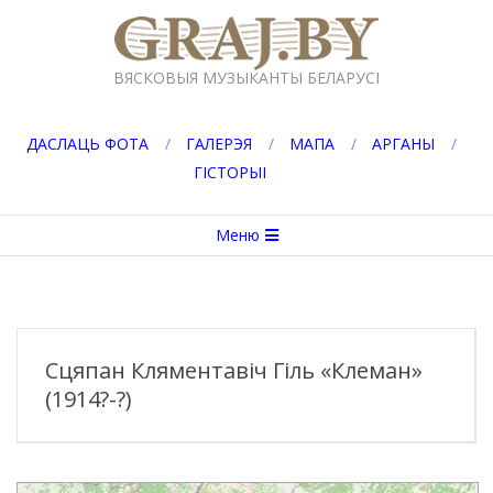
Перейти
к
GRAJ.BY
содержимому
ВЯСКОВЫЯ МУЗЫКАНТЫ БЕЛАРУСІ
ДАСЛАЦЬ ФОТА
ГАЛЕРЭЯ
МАПА
АРГАНЫ
ГІСТОРЫІ
Вторичное
Меню
меню
навигации
Сцяпан Кляментавіч Гіль «Клеман»
(1914?-?)