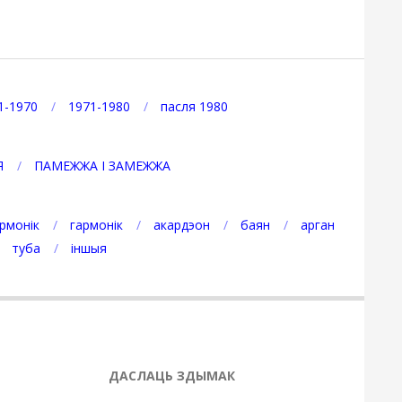
1-1970
1971-1980
пасля 1980
Я
ПАМЕЖЖА І ЗАМЕЖЖА
рмонік
гармонік
акардэон
баян
арган
туба
іншыя
ДАСЛАЦЬ ЗДЫМАК