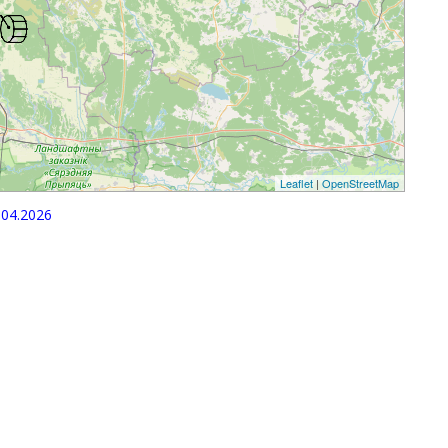
Leaflet
|
OpenStreetMap
04.2026
p
egram