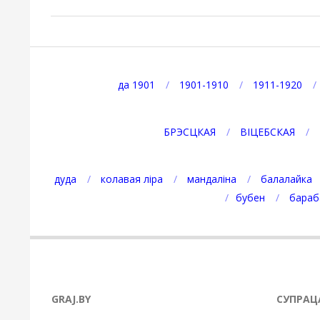
2025-
05-
12
да 1901
1901-1910
1911-1920
БРЭСЦКАЯ
ВІЦЕБСКАЯ
дуда
колавая ліра
мандаліна
балалайка
бубен
бараб
GRAJ.BY
СУПРАЦ