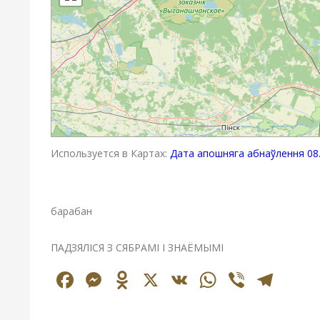
Используется в Картах:
Дата апошняга абнаўлення 08.
барабан
ПАДЗЯЛІСЯ З СЯБРАМІ І ЗНАЁМЫМІ
Facebook
Messenger
Odnoklassniki
X
VK
WhatsAp
Viber
Tel