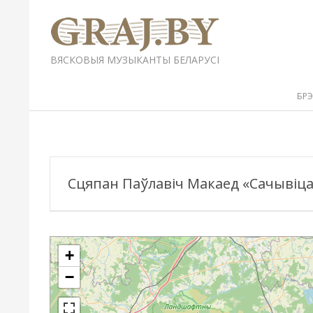
Перейти
к
содержимому
GRAJ.BY
ВЯСКОВЫЯ МУЗЫКАНТЫ БЕЛАРУСІ
Вторичное
БР
меню
навигации
Сцяпан Паўлавіч Макаед «Сачывіца»
+
−