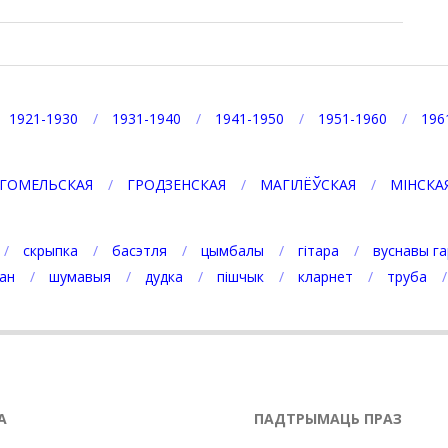
1921-1930
1931-1940
1941-1950
1951-1960
196
ГОМЕЛЬСКАЯ
ГРОДЗЕНСКАЯ
МАГІЛЁЎСКАЯ
МІНСКА
скрыпка
басэтля
цымбалы
гітара
вуснавы га
ан
шумавыя
дудка
пішчык
кларнет
труба
А
ПАДТРЫМАЦЬ ПРАЗ