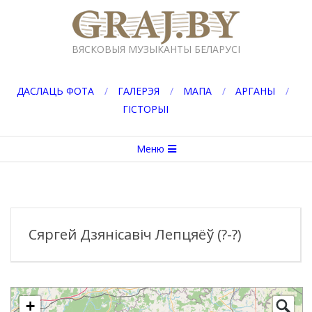
Перейти
к
GRAJ.BY
содержимому
ВЯСКОВЫЯ МУЗЫКАНТЫ БЕЛАРУСІ
ДАСЛАЦЬ ФОТА
ГАЛЕРЭЯ
МАПА
АРГАНЫ
ГІСТОРЫІ
Вторичное
Меню
меню
навигации
Сяргей Дзянісавіч Лепцяёў (?-?)
+