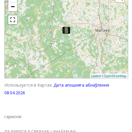
−
Leaflet
|
OpenStreetMap
Используется в Картах:
Дата апошняга абнаўлення
08.04.2026
гармонік
ПАДЗЯЛІСЯ З СЯБРАМІ І ЗНАЁМЫМІ