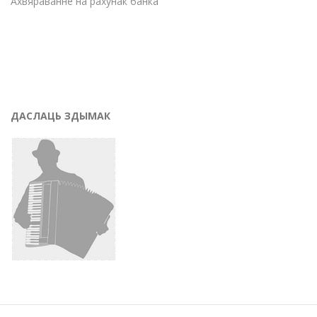
Ахвяраванне на рахунак банка
ДАСЛАЦЬ ЗДЫМАК