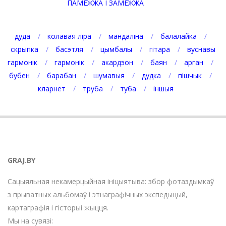
ПАМЕЖЖА І ЗАМЕЖЖА
дуда
колавая ліра
мандаліна
балалайка
скрыпка
басэтля
цымбалы
гітара
вуснавы
гармонік
гармонік
акардэон
баян
арган
бубен
барабан
шумавыя
дудка
пішчык
кларнет
труба
туба
іншыя
GRAJ.BY
Сацыяльная некамерцыйная ініцыятыва: збор фотаздымкаў
з прыватных альбомаў і этнаграфічных экспедыцый,
картаграфія і гісторыі жыцця.
Мы на сувязі: