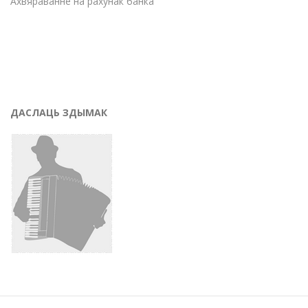
Ахвяраванне на рахунак банка
ДАСЛАЦЬ ЗДЫМАК