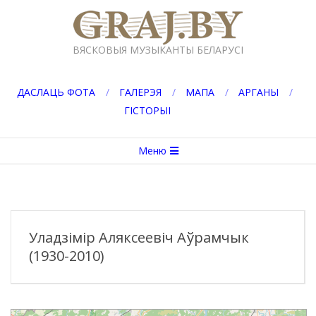
Перейти
к
GRAJ.BY
содержимому
ВЯСКОВЫЯ МУЗЫКАНТЫ БЕЛАРУСІ
ДАСЛАЦЬ ФОТА
ГАЛЕРЭЯ
МАПА
АРГАНЫ
ГІСТОРЫІ
Вторичное
Меню
меню
навигации
Уладзімір Аляксеевіч Аўрамчык
(1930-2010)