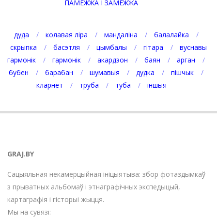
ПАМЕЖЖА І ЗАМЕЖЖА
дуда
колавая ліра
мандаліна
балалайка
скрыпка
басэтля
цымбалы
гітара
вуснавы
гармонік
гармонік
акардэон
баян
арган
бубен
барабан
шумавыя
дудка
пішчык
кларнет
труба
туба
іншыя
GRAJ.BY
Сацыяльная некамерцыйная ініцыятыва: збор фотаздымкаў
з прыватных альбомаў і этнаграфічных экспедыцый,
картаграфія і гісторыі жыцця.
Мы на сувязі: