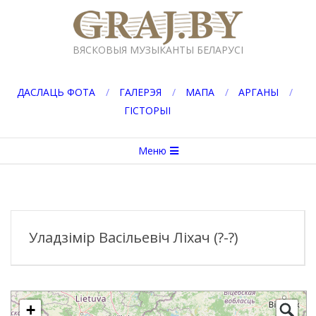
Перейти
к
GRAJ.BY
содержимому
ВЯСКОВЫЯ МУЗЫКАНТЫ БЕЛАРУСІ
ДАСЛАЦЬ ФОТА
ГАЛЕРЭЯ
МАПА
АРГАНЫ
ГІСТОРЫІ
Вторичное
Меню
меню
навигации
Уладзімір Васільевіч Ліхач (?-?)
+