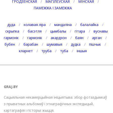
ГРОДЗЕНСКАЯ
МАГІЛЁЎСКАЯ
МІНСКАЯ
ПАМЕЖЖА І ЗАМЕЖЖА
дуда
колавая ліра
мандаліна
балалайка
скрыпка
басэтля
цымбалы
гітара
вуснавы
гармонік
гармонік
акардэон
баян
арган
бубен
барабан
шумавыя
дудка
пішчык
кларнет
труба
туба
іншыя
GRAJ.BY
Сацыяльная некамерцыйная ініцыятыва: збор фотаздымкаў
з прыватных альбомаў і этнаграфічных экспедыцый,
картаграфія і гісторыі жыцця.