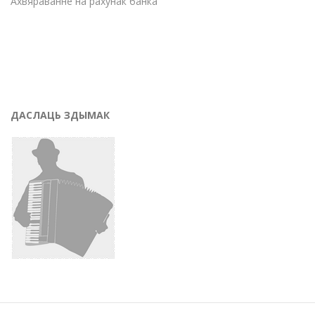
Ахвяраванне на рахунак банка
ДАСЛАЦЬ ЗДЫМАК