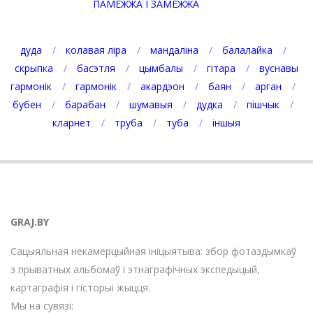
ПАМЕЖЖА І ЗАМЕЖЖА
дуда
колавая ліра
мандаліна
балалайка
скрыпка
басэтля
цымбалы
гітара
вуснавы
гармонік
гармонік
акардэон
баян
арган
бубен
барабан
шумавыя
дудка
пішчык
кларнет
труба
туба
іншыя
GRAJ.BY
Сацыяльная некамерцыйная ініцыятыва: збор фотаздымкаў
з прыватных альбомаў і этнаграфічных экспедыцый,
картаграфія і гісторыі жыцця.
Мы на сувязі: