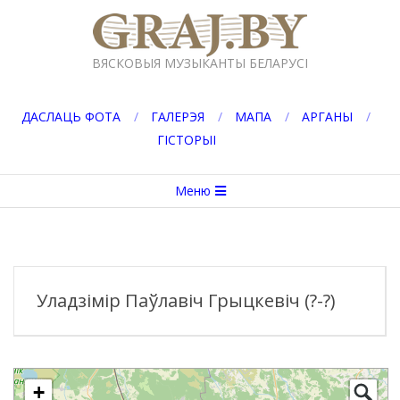
Перейти
к
GRAJ.BY
содержимому
ВЯСКОВЫЯ МУЗЫКАНТЫ БЕЛАРУСІ
ДАСЛАЦЬ ФОТА
ГАЛЕРЭЯ
МАПА
АРГАНЫ
ГІСТОРЫІ
Вторичное
Меню
меню
навигации
Уладзімір Паўлавіч Грыцкевіч (?-?)
+