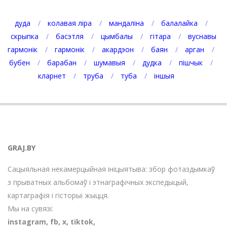
дуда
колавая ліра
мандаліна
балалайка
скрыпка
басэтля
цымбалы
гітара
вуснавы
гармонік
гармонік
акардэон
баян
арган
бубен
барабан
шумавыя
дудка
пішчык
кларнет
труба
туба
іншыя
GRAJ.BY
Сацыяльная некамерцыйная ініцыятыва: збор фотаздымкаў
з прыватных альбомаў і этнаграфічных экспедыцый,
картаграфія і гісторыі жыцця.
Мы на сувязі:
instagram
,
fb
,
х
,
tiktok
,