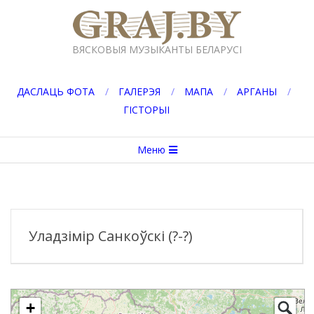
Перейти
к
GRAJ.BY
содержимому
ВЯСКОВЫЯ МУЗЫКАНТЫ БЕЛАРУСІ
ДАСЛАЦЬ ФОТА
ГАЛЕРЭЯ
МАПА
АРГАНЫ
ГІСТОРЫІ
Вторичное
Меню
меню
навигации
Уладзімір Санкоўскі (?-?)
+