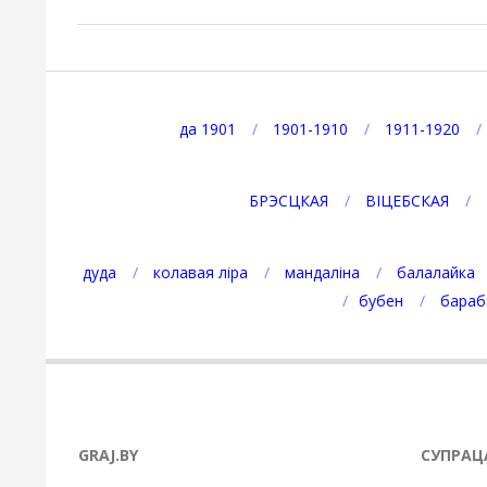
2023-
02-
22
да 1901
1901-1910
1911-1920
БРЭСЦКАЯ
ВІЦЕБСКАЯ
дуда
колавая ліра
мандаліна
балалайка
бубен
бараб
GRAJ.BY
СУПРАЦ