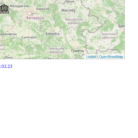
Leaflet
|
OpenStreetMap
.02.23
p
egram