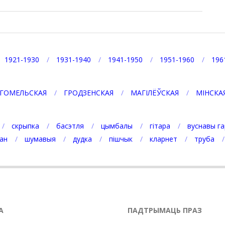
1921-1930
1931-1940
1941-1950
1951-1960
196
ГОМЕЛЬСКАЯ
ГРОДЗЕНСКАЯ
МАГІЛЁЎСКАЯ
МІНСКА
скрыпка
басэтля
цымбалы
гітара
вуснавы га
ан
шумавыя
дудка
пішчык
кларнет
труба
А
ПАДТРЫМАЦЬ ПРАЗ