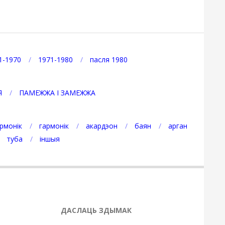
1-1970
1971-1980
пасля 1980
Я
ПАМЕЖЖА І ЗАМЕЖЖА
рмонік
гармонік
акардэон
баян
арган
туба
іншыя
ДАСЛАЦЬ ЗДЫМАК