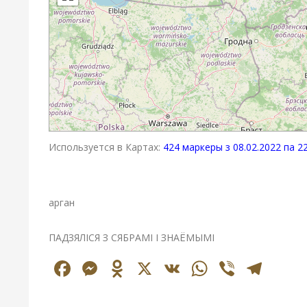
Используется в Картах:
424 маркеры з 08.02.2022 па 22
арган
ПАДЗЯЛІСЯ З СЯБРАМІ І ЗНАЁМЫМІ
Facebook
Messenger
Odnoklassniki
X
VK
WhatsAp
Viber
Tel