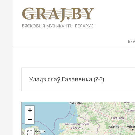
Перейти
к
содержимому
GRAJ.BY
ВЯСКОВЫЯ МУЗЫКАНТЫ БЕЛАРУСІ
Вторичное
БР
меню
навигации
Уладзіслаў Галавенка (?-?)
+
−