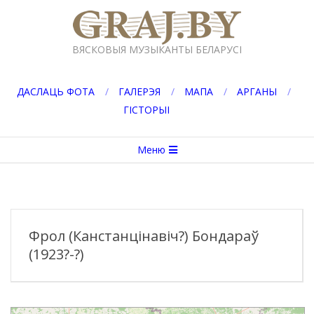
Перейти
к
GRAJ.BY
содержимому
ВЯСКОВЫЯ МУЗЫКАНТЫ БЕЛАРУСІ
ДАСЛАЦЬ ФОТА
ГАЛЕРЭЯ
МАПА
АРГАНЫ
ГІСТОРЫІ
Вторичное
Меню
меню
навигации
Фрол (Канстанцінавіч?) Бондараў
(1923?-?)