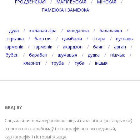
ГРОДЗЕНСКАЯ
МАГІЛЁЎСКАЯ
МІНСКАЯ
ПАМЕЖЖА І ЗАМЕЖЖА
дуда
колавая ліра
мандаліна
балалайка
скрыпка
басэтля
цымбалы
гітара
вуснавы
гармонік
гармонік
акардэон
баян
арган
бубен
барабан
шумавыя
дудка
пішчык
кларнет
труба
туба
іншыя
GRAJ.BY
Сацыяльная некамерцыйная ініцыятыва: збор фотаздымкаў
з прыватных альбомаў і этнаграфічных экспедыцый,
картаграфія і гісторыі жыцця.