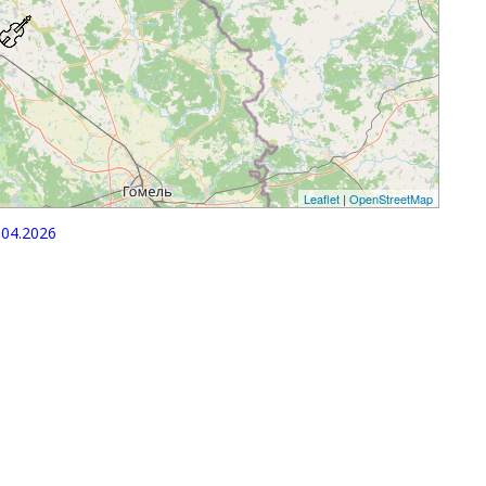
Leaflet
|
OpenStreetMap
04.2026
p
egram