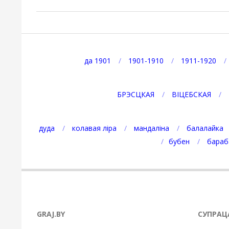
2025-
04-
20
да 1901
1901-1910
1911-1920
БРЭСЦКАЯ
ВІЦЕБСКАЯ
дуда
колавая ліра
мандаліна
балалайка
бубен
бараб
GRAJ.BY
СУПРАЦ