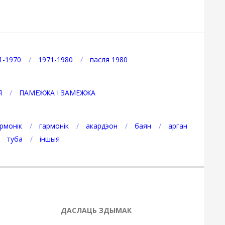
1-1970
1971-1980
пасля 1980
Я
ПАМЕЖЖА І ЗАМЕЖЖА
рмонік
гармонік
акардэон
баян
арган
туба
іншыя
ДАСЛАЦЬ ЗДЫМАК