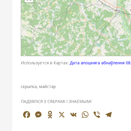
Используется в Картах:
Дата апошняга абнаўлення 08.
скрыпка, майстар
ПАДЗЯЛІСЯ З СЯБРАМІ І ЗНАЁМЫМІ
Facebook
Messenger
Odnoklassniki
X
VK
WhatsAp
Viber
Tel