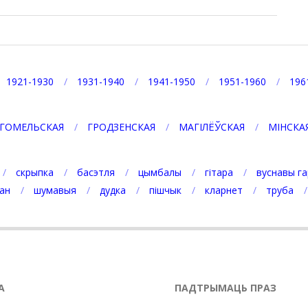
1921-1930
1931-1940
1941-1950
1951-1960
196
ГОМЕЛЬСКАЯ
ГРОДЗЕНСКАЯ
МАГІЛЁЎСКАЯ
МІНСКА
скрыпка
басэтля
цымбалы
гітара
вуснавы га
ан
шумавыя
дудка
пішчык
кларнет
труба
А
ПАДТРЫМАЦЬ ПРАЗ