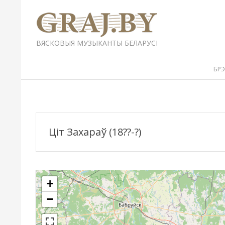
Перейти
к
содержимому
GRAJ.BY
ВЯСКОВЫЯ МУЗЫКАНТЫ БЕЛАРУСІ
Вторичное
БР
меню
навигации
Ціт Захараў (18??-?)
+
−