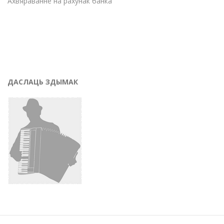
Ахвяраванне на рахунак банка
ДАСЛАЦЬ ЗДЫМАК