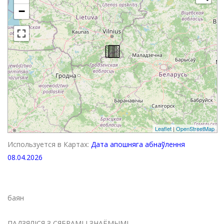
−
Leaflet
|
OpenStreetMap
Используется в Картах:
Дата апошняга абнаўлення
08.04.2026
баян
ПАДЗЯЛІСЯ З СЯБРАМІ І ЗНАЁМЫМІ