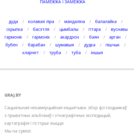
ПАМЕЖЖА І ЗАМЕЖЖА
дуда
колавая ліра
мандаліна
балалайка
скрыпка
басэтля
цымбалы
гітара
вуснавы
гармонік
гармонік
акардэон
баян
арган
бубен
барабан
шумавыя
дудка
пішчык
кларнет
труба
туба
іншыя
GRAJ.BY
Сацыяльная некамерцыйная ініцыятыва: збор фотаздымкаў
з прыватных альбомаў і этнаграфічных экспедыцый,
картаграфія і гісторыі жыцця.
Мы на сувязі: