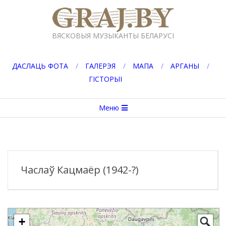
Перейти
к
GRAJ.BY
содержимому
ВЯСКОВЫЯ МУЗЫКАНТЫ БЕЛАРУСІ
ДАСЛАЦЬ ФОТА
ГАЛЕРЭЯ
МАПА
АРГАНЫ
ГІСТОРЫІ
Вторичное
Меню
меню
навигации
Часлаў Кацмаёр (1942-?)
+