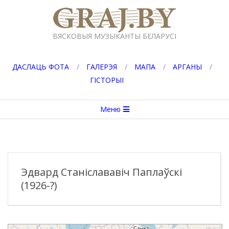
Перейти
к
GRAJ.BY
содержимому
ВЯСКОВЫЯ МУЗЫКАНТЫ БЕЛАРУСІ
ДАСЛАЦЬ ФОТА
ГАЛЕРЭЯ
МАПА
АРГАНЫ
ГІСТОРЫІ
Вторичное
Меню
меню
навигации
Эдвард Станіслававіч Паплаўскі
(1926-?)