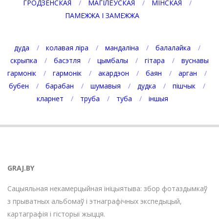
ГРОДЗЕНСКАЯ
МАГІЛЁЎСКАЯ
МІНСКАЯ
ПАМЕЖЖА І ЗАМЕЖЖА
дуда
колавая ліра
мандаліна
балалайка
скрыпка
басэтля
цымбалы
гітара
вуснавы
гармонік
гармонік
акардэон
баян
арган
бубен
барабан
шумавыя
дудка
пішчык
кларнет
труба
туба
іншыя
GRAJ.BY
Сацыяльная некамерцыйная ініцыятыва: збор фотаздымкаў
з прыватных альбомаў і этнаграфічных экспедыцый,
картаграфія і гісторыі жыцця.