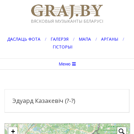
Перейти
к
GRAJ.BY
содержимому
ВЯСКОВЫЯ МУЗЫКАНТЫ БЕЛАРУСІ
ДАСЛАЦЬ ФОТА
ГАЛЕРЭЯ
МАПА
АРГАНЫ
ГІСТОРЫІ
Вторичное
Меню
меню
навигации
Эдуард Казакевіч (?-?)
+