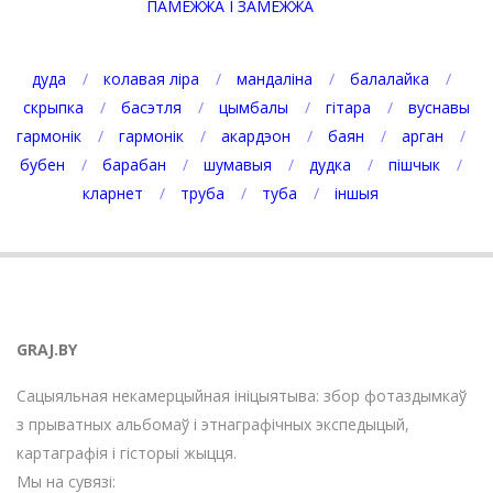
ПАМЕЖЖА І ЗАМЕЖЖА
дуда
колавая ліра
мандаліна
балалайка
скрыпка
басэтля
цымбалы
гітара
вуснавы
гармонік
гармонік
акардэон
баян
арган
бубен
барабан
шумавыя
дудка
пішчык
кларнет
труба
туба
іншыя
GRAJ.BY
Сацыяльная некамерцыйная ініцыятыва: збор фотаздымкаў
з прыватных альбомаў і этнаграфічных экспедыцый,
картаграфія і гісторыі жыцця.
Мы на сувязі: