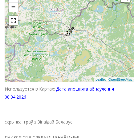
−
Leaflet
|
OpenStreetMap
Используется в Картах:
Дата апошняга абнаўлення
08.04.2026
скрыпка, граў з Зінаідай Белавус
ПАДЗЯЛІСЯ З СЯБРАМІ І ЗНАЁМЫМІ