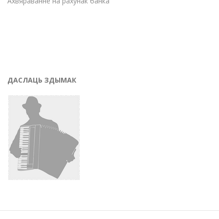
Ахвяраванне на рахунак банка
ДАСЛАЦЬ ЗДЫМАК