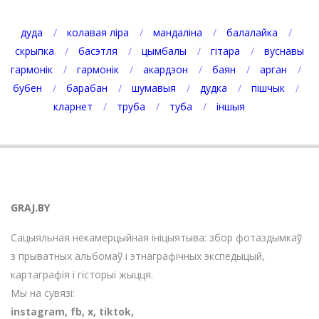
дуда
колавая ліра
мандаліна
балалайка
скрыпка
басэтля
цымбалы
гітара
вуснавы
гармонік
гармонік
акардэон
баян
арган
бубен
барабан
шумавыя
дудка
пішчык
кларнет
труба
туба
іншыя
GRAJ.BY
Сацыяльная некамерцыйная ініцыятыва: збор фотаздымкаў
з прыватных альбомаў і этнаграфічных экспедыцый,
картаграфія і гісторыі жыцця.
Мы на сувязі:
instagram
,
fb
,
х
,
tiktok
,