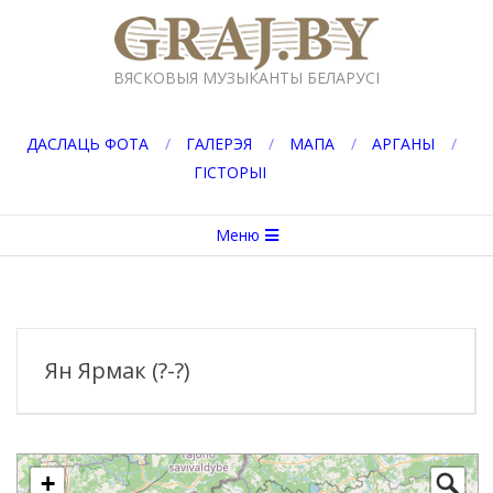
Перейти
к
GRAJ.BY
содержимому
ВЯСКОВЫЯ МУЗЫКАНТЫ БЕЛАРУСІ
ДАСЛАЦЬ ФОТА
ГАЛЕРЭЯ
МАПА
АРГАНЫ
ГІСТОРЫІ
Вторичное
Меню
меню
навигации
Ян Ярмак (?-?)
+