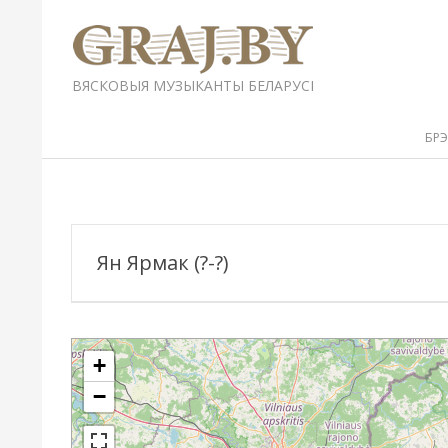
Перейти
к
содержимому
GRAJ.BY
ВЯСКОВЫЯ МУЗЫКАНТЫ БЕЛАРУСІ
Вторичное
БР
меню
навигации
Ян Ярмак (?-?)
+
−