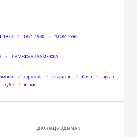
1-1970
1971-1980
пасля 1980
Я
ПАМЕЖЖА І ЗАМЕЖЖА
рмонік
гармонік
акардэон
баян
арган
туба
іншыя
ДАСЛАЦЬ ЗДЫМАК