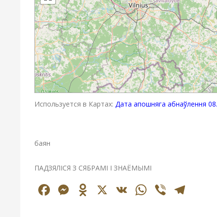
Используется в Картах:
Дата апошняга абнаўлення 08.
баян
ПАДЗЯЛІСЯ З СЯБРАМІ І ЗНАЁМЫМІ
Facebook
Messenger
Odnoklassniki
X
VK
WhatsAp
Viber
Tel