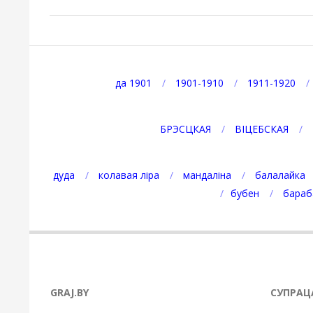
2025-
07-
22
да 1901
1901-1910
1911-1920
БРЭСЦКАЯ
ВІЦЕБСКАЯ
дуда
колавая ліра
мандаліна
балалайка
бубен
бараб
GRAJ.BY
СУПРАЦ