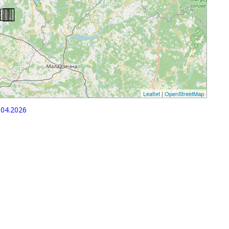
Leaflet
|
OpenStreetMap
04.2026
p
egram