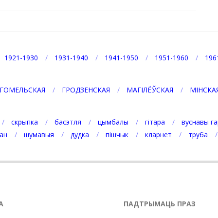
1921-1930
1931-1940
1941-1950
1951-1960
196
ГОМЕЛЬСКАЯ
ГРОДЗЕНСКАЯ
МАГІЛЁЎСКАЯ
МІНСКА
скрыпка
басэтля
цымбалы
гітара
вуснавы га
ан
шумавыя
дудка
пішчык
кларнет
труба
А
ПАДТРЫМАЦЬ ПРАЗ