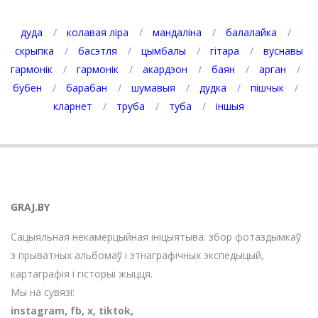
дуда
колавая ліра
мандаліна
балалайка
скрыпка
басэтля
цымбалы
гітара
вуснавы
гармонік
гармонік
акардэон
баян
арган
бубен
барабан
шумавыя
дудка
пішчык
кларнет
труба
туба
іншыя
GRAJ.BY
Сацыяльная некамерцыйная ініцыятыва: збор фотаздымкаў
з прыватных альбомаў і этнаграфічных экспедыцый,
картаграфія і гісторыі жыцця.
Мы на сувязі:
instagram
,
fb
,
х
,
tiktok
,