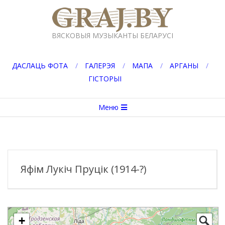
Перейти
к
GRAJ.BY
содержимому
ВЯСКОВЫЯ МУЗЫКАНТЫ БЕЛАРУСІ
ДАСЛАЦЬ ФОТА
ГАЛЕРЭЯ
МАПА
АРГАНЫ
ГІСТОРЫІ
Вторичное
Меню
меню
навигации
Яфім Лукіч Пруцік (1914-?)
+