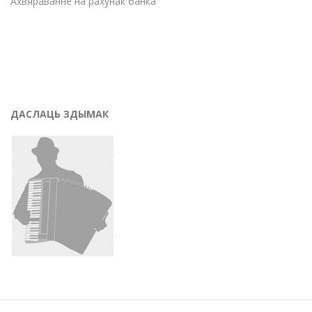
Ахвяраванне на рахунак банка
ДАСЛАЦЬ ЗДЫМАК