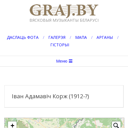
Перейти
к
GRAJ.BY
содержимому
ВЯСКОВЫЯ МУЗЫКАНТЫ БЕЛАРУСІ
ДАСЛАЦЬ ФОТА
ГАЛЕРЭЯ
МАПА
АРГАНЫ
ГІСТОРЫІ
Вторичное
Меню
меню
навигации
Іван Адамавіч Корж (1912-?)
+