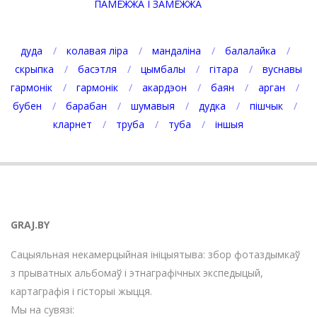
ПАМЕЖЖА І ЗАМЕЖЖА
дуда
колавая ліра
мандаліна
балалайка
скрыпка
басэтля
цымбалы
гітара
вуснавы
гармонік
гармонік
акардэон
баян
арган
бубен
барабан
шумавыя
дудка
пішчык
кларнет
труба
туба
іншыя
GRAJ.BY
Сацыяльная некамерцыйная ініцыятыва: збор фотаздымкаў
з прыватных альбомаў і этнаграфічных экспедыцый,
картаграфія і гісторыі жыцця.
Мы на сувязі: