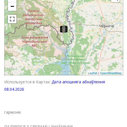
−
Leaflet
|
OpenStreetMap
Используется в Картах:
Дата апошняга абнаўлення
08.04.2026
гармонік
ПАДЗЯЛІСЯ З СЯБРАМІ І ЗНАЁМЫМІ