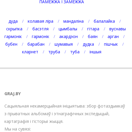
ПАМЕЖЖА І ЗАМЕЖЖА
дуда
колавая ліра
мандаліна
балалайка
скрыпка
басэтля
цымбалы
гітара
вуснавы
гармонік
гармонік
акардэон
баян
арган
бубен
барабан
шумавыя
дудка
пішчык
кларнет
труба
туба
іншыя
GRAJ.BY
Сацыяльная некамерцыйная ініцыятыва: збор фотаздымкаў
з прыватных альбомаў і этнаграфічных экспедыцый,
картаграфія і гісторыі жыцця.
Мы на сувязі: