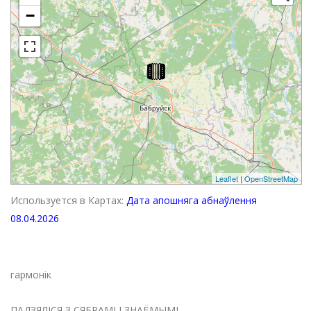
−
Leaflet
|
OpenStreetMap
Используется в Картах:
Дата апошняга абнаўлення
08.04.2026
гармонік
ПАДЗЯЛІСЯ З СЯБРАМІ І ЗНАЁМЫМІ