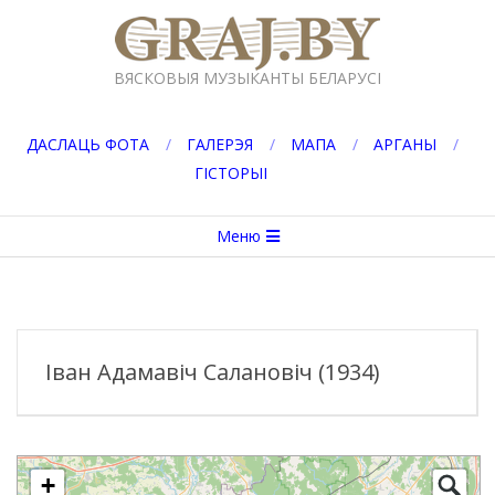
Перейти
к
GRAJ.BY
содержимому
ВЯСКОВЫЯ МУЗЫКАНТЫ БЕЛАРУСІ
ДАСЛАЦЬ ФОТА
ГАЛЕРЭЯ
МАПА
АРГАНЫ
ГІСТОРЫІ
Вторичное
Меню
меню
навигации
Іван Адамавіч Салановіч (1934)
+