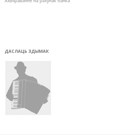
Ахвяраванне на рахунак банка
ДАСЛАЦЬ ЗДЫМАК