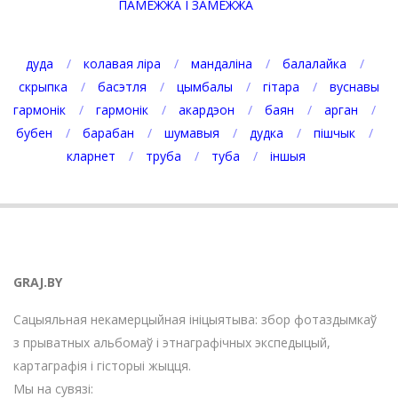
ПАМЕЖЖА І ЗАМЕЖЖА
дуда
колавая ліра
мандаліна
балалайка
скрыпка
басэтля
цымбалы
гітара
вуснавы
гармонік
гармонік
акардэон
баян
арган
бубен
барабан
шумавыя
дудка
пішчык
кларнет
труба
туба
іншыя
GRAJ.BY
Сацыяльная некамерцыйная ініцыятыва: збор фотаздымкаў
з прыватных альбомаў і этнаграфічных экспедыцый,
картаграфія і гісторыі жыцця.
Мы на сувязі: