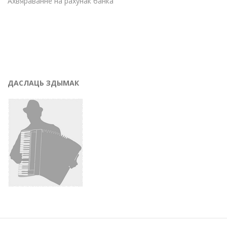
Ахвяраванне на рахунак банка
ДАСЛАЦЬ ЗДЫМАК