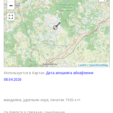
−
Leaflet
|
OpenStreetMap
Используется в Картах:
Дата апошняга абнаўлення
08.04.2026
мандаліна, удзельнік хора, пачатак 1920-х гг.
ПАДЗЯЛІСЯ З СЯБРАМІ І ЗНАЁМЫМІ