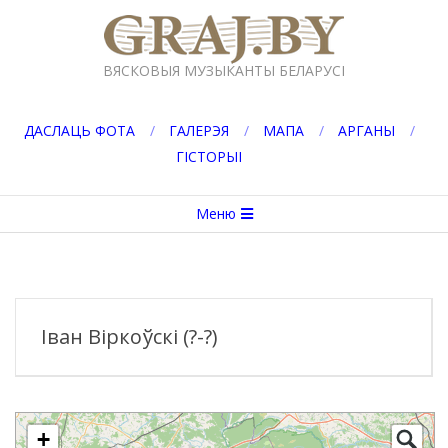
Перейти
к
GRAJ.BY
содержимому
ВЯСКОВЫЯ МУЗЫКАНТЫ БЕЛАРУСІ
ДАСЛАЦЬ ФОТА
ГАЛЕРЭЯ
МАПА
АРГАНЫ
ГІСТОРЫІ
Вторичное
Меню
меню
навигации
Іван Віркоўскі (?-?)
+