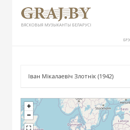
Перейти
к
содержимому
GRAJ.BY
ВЯСКОВЫЯ МУЗЫКАНТЫ БЕЛАРУСІ
Вторичное
БР
меню
навигации
Іван Мікалаевіч Злотнік (1942)
+
−