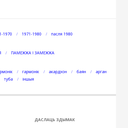
1-1970
1971-1980
пасля 1980
Я
ПАМЕЖЖА І ЗАМЕЖЖА
рмонік
гармонік
акардэон
баян
арган
туба
іншыя
ДАСЛАЦЬ ЗДЫМАК