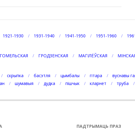
1921-1930
1931-1940
1941-1950
1951-1960
196
ГОМЕЛЬСКАЯ
ГРОДЗЕНСКАЯ
МАГІЛЁЎСКАЯ
МІНСКА
скрыпка
басэтля
цымбалы
гітара
вуснавы га
ан
шумавыя
дудка
пішчык
кларнет
труба
А
ПАДТРЫМАЦЬ ПРАЗ