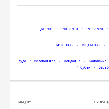
2021-
01-
08
да 1901
1901-1910
1911-1920
БРЭСЦКАЯ
ВІЦЕБСКАЯ
дуда
колавая ліра
мандаліна
балалайка
бубен
бараб
GRAJ.BY
СУПРАЦ