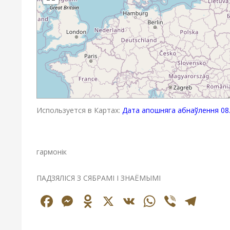
Используется в Картах:
Дата апошняга абнаўлення 08.
гармонік
ПАДЗЯЛІСЯ З СЯБРАМІ І ЗНАЁМЫМІ
Facebook
Messenger
Odnoklassniki
X
VK
WhatsAp
Viber
Tel