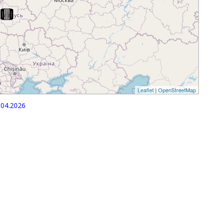
Leaflet
|
OpenStreetMap
04.2026
p
egram