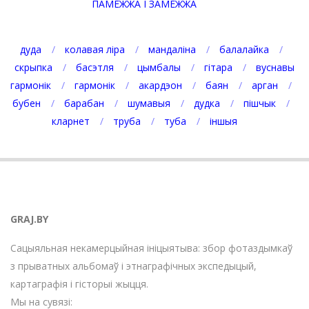
ПАМЕЖЖА І ЗАМЕЖЖА
дуда
колавая ліра
мандаліна
балалайка
скрыпка
басэтля
цымбалы
гітара
вуснавы
гармонік
гармонік
акардэон
баян
арган
бубен
барабан
шумавыя
дудка
пішчык
кларнет
труба
туба
іншыя
GRAJ.BY
Сацыяльная некамерцыйная ініцыятыва: збор фотаздымкаў
з прыватных альбомаў і этнаграфічных экспедыцый,
картаграфія і гісторыі жыцця.
Мы на сувязі: