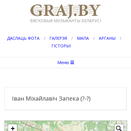
Перейти
к
GRAJ.BY
содержимому
ВЯСКОВЫЯ МУЗЫКАНТЫ БЕЛАРУСІ
ДАСЛАЦЬ ФОТА
ГАЛЕРЭЯ
МАПА
АРГАНЫ
ГІСТОРЫІ
Вторичное
Меню
меню
навигации
Іван Міхайлавіч Запека (?-?)
+