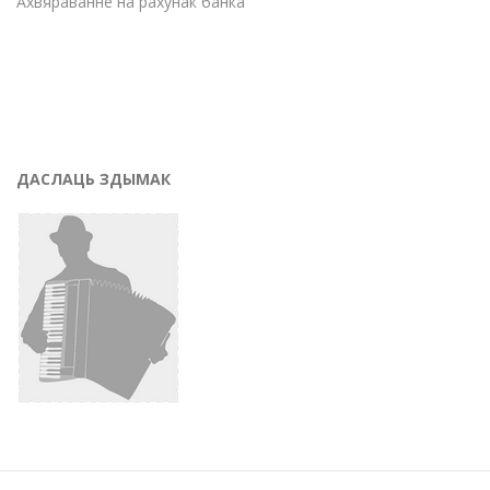
Ахвяраванне на рахунак банка
ДАСЛАЦЬ ЗДЫМАК