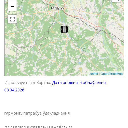
−
Leaflet
|
OpenStreetMap
Используется в Картах:
Дата апошняга абнаўлення
08.04.2026
гармонік, патрабуе ўдакладнення
ПАДЗЯЛІСЯ З СЯБРАМІ І ЗНАЁМЫМІ