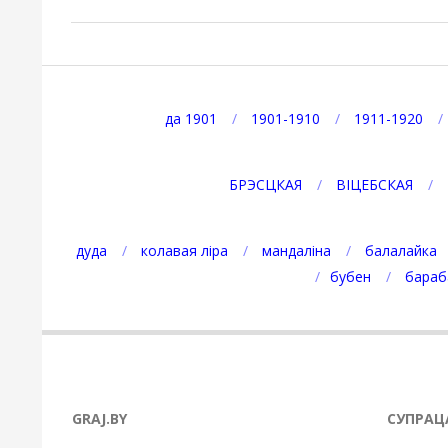
2022-
07-
08
да 1901
1901-1910
1911-1920
БРЭСЦКАЯ
ВІЦЕБСКАЯ
дуда
колавая ліра
мандаліна
балалайка
бубен
бараб
GRAJ.BY
СУПРАЦ