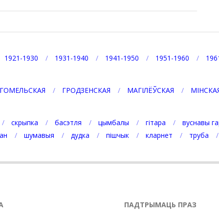
1921-1930
1931-1940
1941-1950
1951-1960
196
ГОМЕЛЬСКАЯ
ГРОДЗЕНСКАЯ
МАГІЛЁЎСКАЯ
МІНСКА
скрыпка
басэтля
цымбалы
гітара
вуснавы га
ан
шумавыя
дудка
пішчык
кларнет
труба
А
ПАДТРЫМАЦЬ ПРАЗ