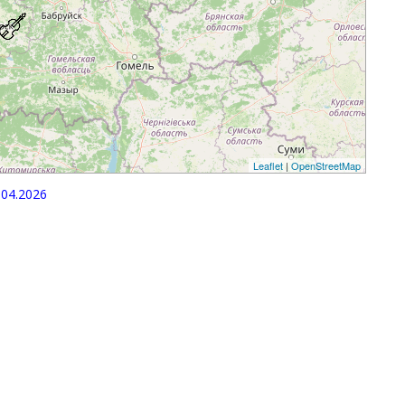
Leaflet
|
OpenStreetMap
04.2026
p
egram