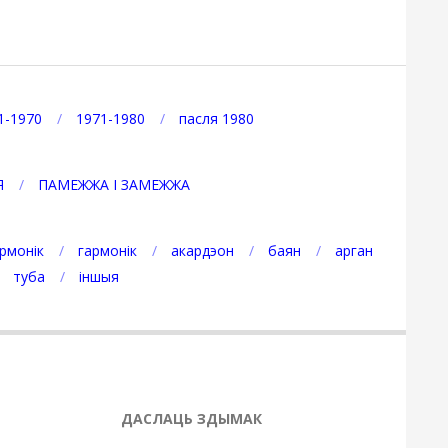
1-1970
1971-1980
пасля 1980
Я
ПАМЕЖЖА І ЗАМЕЖЖА
рмонік
гармонік
акардэон
баян
арган
туба
іншыя
ДАСЛАЦЬ ЗДЫМАК