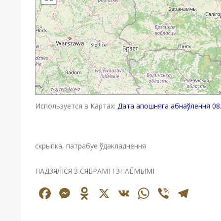
Используется в Картах:
Дата апошняга абнаўлення 08.
скрыпка, патрабуе ўдакладнення
ПАДЗЯЛІСЯ З СЯБРАМІ І ЗНАЁМЫМІ
Facebook
Messenger
Odnoklassniki
X
VK
WhatsAp
Viber
Tel