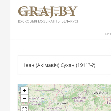
Перейти
к
содержимому
GRAJ.BY
ВЯСКОВЫЯ МУЗЫКАНТЫ БЕЛАРУСІ
Вторичное
БР
меню
навигации
Іван (Акімавіч) Сухан (1911?-?)
+
−