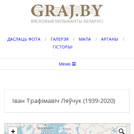
Перейти
к
GRAJ.BY
содержимому
ВЯСКОВЫЯ МУЗЫКАНТЫ БЕЛАРУСІ
ДАСЛАЦЬ ФОТА
ГАЛЕРЭЯ
МАПА
АРГАНЫ
ГІСТОРЫІ
Вторичное
Меню
меню
навигации
Іван Трафімавіч Ляўчук (1939-2020)
+