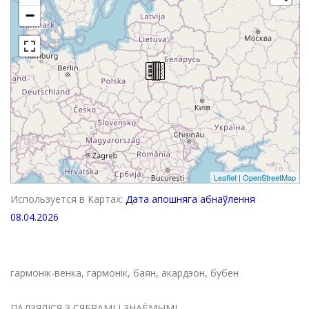
−
Leaflet
|
OpenStreetMap
Используется в Картах:
Дата апошняга абнаўлення
08.04.2026
гармонік-венка, гармонік, баян, акардэон, бубен
ПАДЗЯЛІСЯ З СЯБРАМІ І ЗНАЁМЫМІ