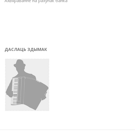
Ахвяраванне на рахунак банка
ДАСЛАЦЬ ЗДЫМАК