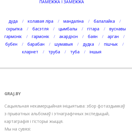
ПАМЕЖЖА І ЗАМЕЖЖА
дуда
колавая ліра
мандаліна
балалайка
скрыпка
басэтля
цымбалы
гітара
вуснавы
гармонік
гармонік
акардэон
баян
арган
бубен
барабан
шумавыя
дудка
пішчык
кларнет
труба
туба
іншыя
GRAJ.BY
Сацыяльная некамерцыйная ініцыятыва: збор фотаздымкаў
з прыватных альбомаў і этнаграфічных экспедыцый,
картаграфія і гісторыі жыцця.
Мы на сувязі: