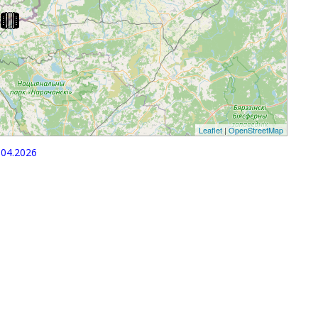
Leaflet
|
OpenStreetMap
04.2026
p
egram