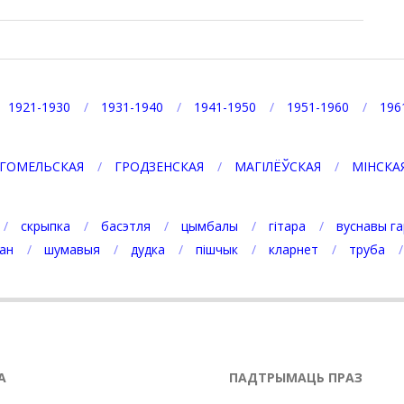
1921-1930
1931-1940
1941-1950
1951-1960
196
ГОМЕЛЬСКАЯ
ГРОДЗЕНСКАЯ
МАГІЛЁЎСКАЯ
МІНСКА
скрыпка
басэтля
цымбалы
гітара
вуснавы га
ан
шумавыя
дудка
пішчык
кларнет
труба
А
ПАДТРЫМАЦЬ ПРАЗ