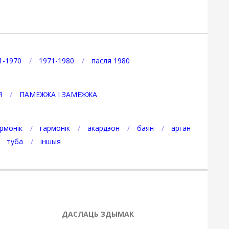
1-1970
1971-1980
пасля 1980
Я
ПАМЕЖЖА І ЗАМЕЖЖА
рмонік
гармонік
акардэон
баян
арган
туба
іншыя
ДАСЛАЦЬ ЗДЫМАК