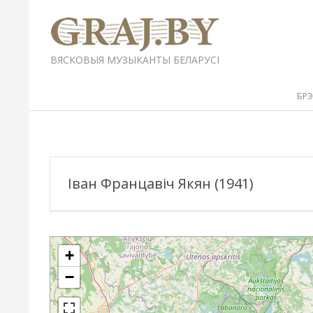
Перейти
к
содержимому
GRAJ.BY
ВЯСКОВЫЯ МУЗЫКАНТЫ БЕЛАРУСІ
Вторичное
БР
меню
навигации
Іван Францавіч Якян (1941)
+
−