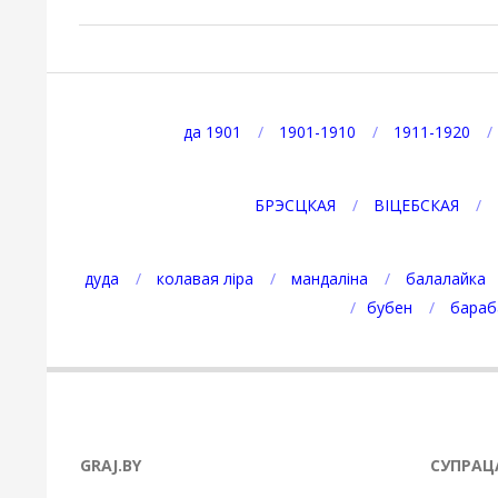
2025-
08-
29
да 1901
1901-1910
1911-1920
БРЭСЦКАЯ
ВІЦЕБСКАЯ
дуда
колавая ліра
мандаліна
балалайка
бубен
бараб
GRAJ.BY
СУПРАЦ