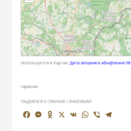
Используется в Картах:
Дата апошняга абнаўлення 08.
гармонік
ПАДЗЯЛІСЯ З СЯБРАМІ І ЗНАЁМЫМІ
Facebook
Messenger
Odnoklassniki
X
VK
WhatsAp
Viber
Tel