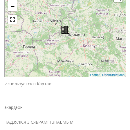
−
Leaflet
|
OpenStreetMap
Используется в Картах:
акардэон
ПАДЗЯЛІСЯ З СЯБРАМІ І ЗНАЁМЫМІ