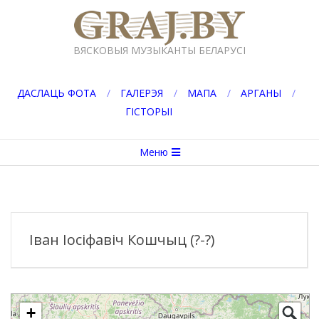
Перейти
к
GRAJ.BY
содержимому
ВЯСКОВЫЯ МУЗЫКАНТЫ БЕЛАРУСІ
ДАСЛАЦЬ ФОТА
ГАЛЕРЭЯ
МАПА
АРГАНЫ
ГІСТОРЫІ
Вторичное
Меню
меню
навигации
Іван Іосіфавіч Кошчыц (?-?)
+