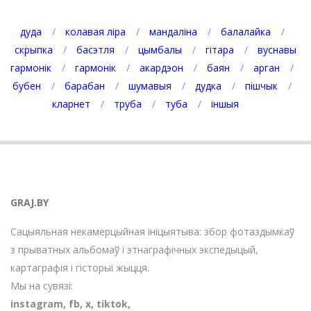
дуда
колавая ліра
мандаліна
балалайка
скрыпка
басэтля
цымбалы
гітара
вуснавы
гармонік
гармонік
акардэон
баян
арган
бубен
барабан
шумавыя
дудка
пішчык
кларнет
труба
туба
іншыя
GRAJ.BY
Сацыяльная некамерцыйная ініцыятыва: збор фотаздымкаў
з прыватных альбомаў і этнаграфічных экспедыцый,
картаграфія і гісторыі жыцця.
Мы на сувязі:
instagram
,
fb
,
х
,
tiktok
,