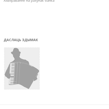
Ахвяраванне на рахунак банка
ДАСЛАЦЬ ЗДЫМАК