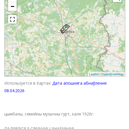
−
Leaflet
|
OpenStreetMap
Используется в Картах:
Дата апошняга абнаўлення
08.04.2026
цымбалы, сямейны музычны гурт, каля 1920г.
ПАДЗЯЛІСЯ З СЯБРАМІ І ЗНАЁМЫМІ