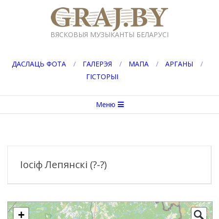
Перейти
к
GRAJ.BY
содержимому
ВЯСКОВЫЯ МУЗЫКАНТЫ БЕЛАРУСІ
ДАСЛАЦЬ ФОТА
ГАЛЕРЭЯ
МАПА
АРГАНЫ
ГІСТОРЫІ
Вторичное
Меню
меню
навигации
Іосіф Лепянскі (?-?)
+