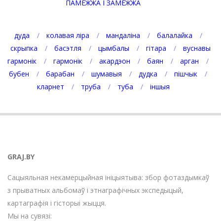
ПАМЕЖЖА І ЗАМЕЖЖА
дуда
колавая ліра
мандаліна
балалайка
скрыпка
басэтля
цымбалы
гітара
вуснавы
гармонік
гармонік
акардэон
баян
арган
бубен
барабан
шумавыя
дудка
пішчык
кларнет
труба
туба
іншыя
GRAJ.BY
Сацыяльная некамерцыйная ініцыятыва: збор фотаздымкаў
з прыватных альбомаў і этнаграфічных экспедыцый,
картаграфія і гісторыі жыцця.
Мы на сувязі: